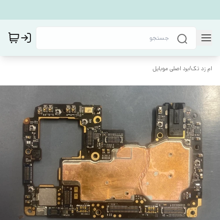
ام زد تک
/
برد اصلی موبایل