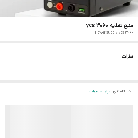
منبع تغذیه ycs 3060
Power supply ycs 3060
نظرات
دسته‌بندی
:
ابزار تعمیرات