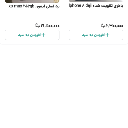
باطری تقویت شده Iphone 8 deji
برد اصلی آیفون xs max 256gb
21,500,000
2,300,000
افزودن به سبد
افزودن به سبد