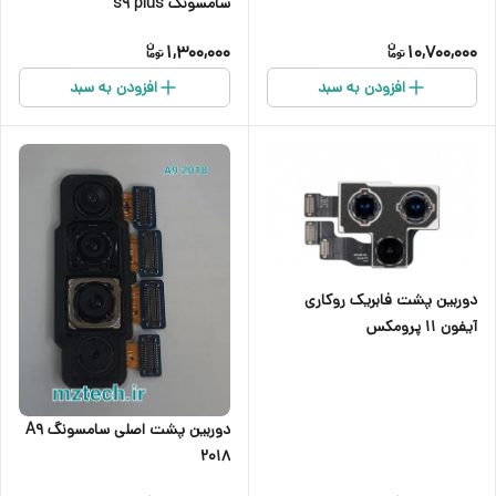
سامسونگ s9 plus
1,300,000
10,700,000
افزودن به سبد
افزودن به سبد
دوربین پشت فابریک روکاری
آیفون ۱۱ پرومکس
دوربین پشت اصلی سامسونگ A9
2018